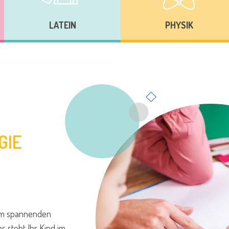
LATEIN
PHYSIK
GIE
m spannenden
s steht Ihr Kind im