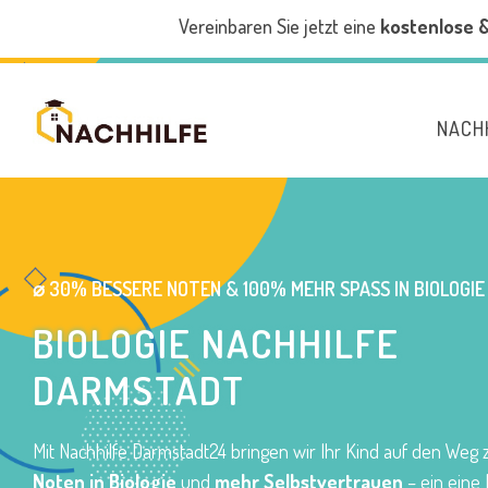
Vereinbaren Sie jetzt eine
kostenlose 
NACH
⌀ 30% BESSERE NOTEN & 100% MEHR SPASS IN BIOLOGIE
BIOLOGIE NACHHILFE
DARMSTADT
Mit Nachhilfe Darmstadt24 bringen wir Ihr Kind auf den Weg
Noten in Biologie
und
mehr Selbstvertrauen
– ein eine I